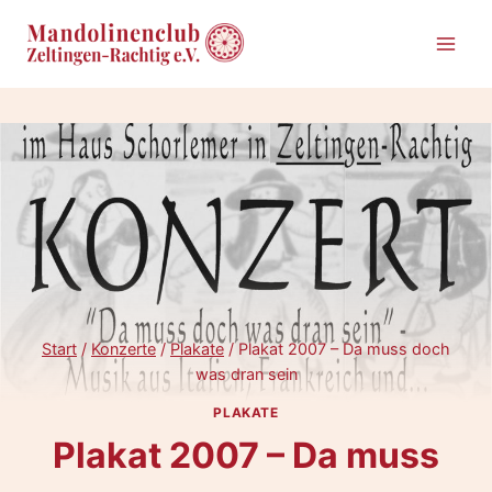
Zum
Inhalt
springen
Start
/
Konzerte
/
Plakate
/
Plakat 2007 – Da muss doch
was dran sein
PLAKATE
Plakat 2007 – Da muss