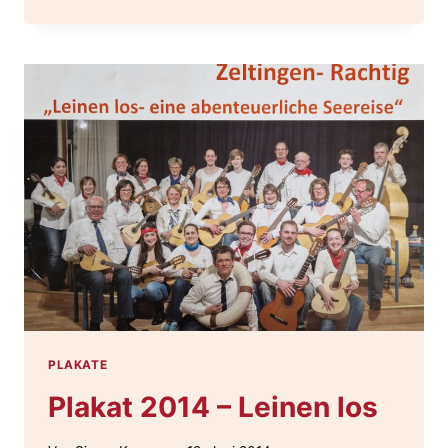
2015
–
MC
GOES
BRITISH
PLAKATE
Plakat 2014 – Leinen los