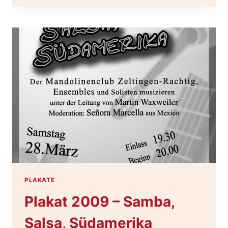
–
ZUM
200.
GEBURTSTAG
DER
GESELLSCHAFT
CASINO
ZU
TRARBACH
1810
PLAKATE
Plakat 2009 – Samba,
Salsa, Südamerika