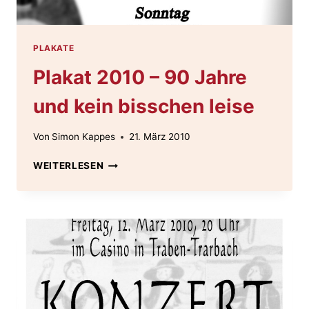
PLAKATE
Plakat 2010 – 90 Jahre
und kein bisschen leise
Von
Simon Kappes
21. März 2010
PLAKAT
WEITERLESEN
2010
–
90
JAHRE
UND
KEIN
BISSCHEN
LEISE