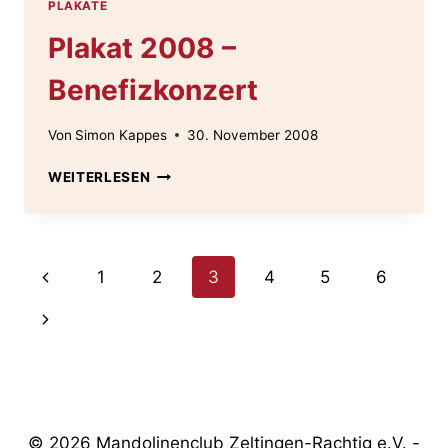
PLAKATE
Plakat 2008 –
Benefizkonzert
Von
Simon Kappes
30. November 2008
PLAKAT
WEITERLESEN
2008
–
BENEFIZKONZERT
Seitennavigation
Vorherige
1
2
3
4
5
6
Seite
Nächste
Seite
© 2026 Mandolinenclub Zeltingen-Rachtig e.V. -