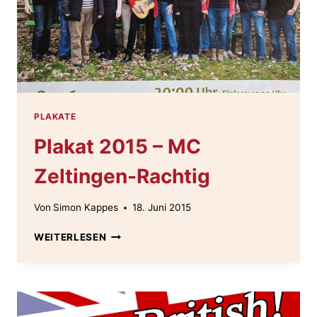
PLAKATE
Plakat 2015 – MC
Zeltingen-Rachtig
Von
Simon Kappes
18. Juni 2015
PLAKAT
WEITERLESEN
2015
–
MC
ZELTINGEN-
RACHTIG