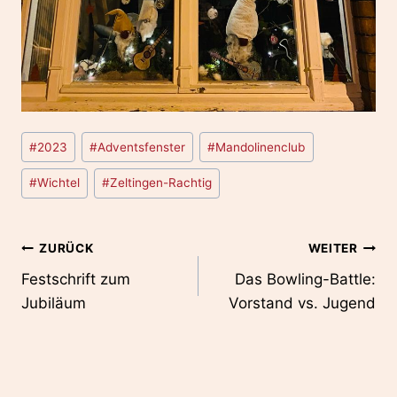
Schlagworte:
#
2023
#
Adventsfenster
#
Mandolinenclub
#
Wichtel
#
Zeltingen-Rachtig
Beitragsnavigation
ZURÜCK
WEITER
Festschrift zum
Das Bowling-Battle:
Jubiläum
Vorstand vs. Jugend